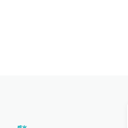
游戏的操作手感非常顺滑，控制起来也
**
感言