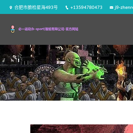
合肥市脆检星海493号
+13594780473
j9-zhen