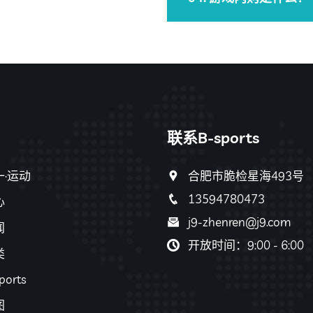
联系B-sports
·运动
合肥市脆检星海493号
13594780473
心
j9-zhenren@j9.com
闻
开放时间：9:00 - 6:00
类
orts
图